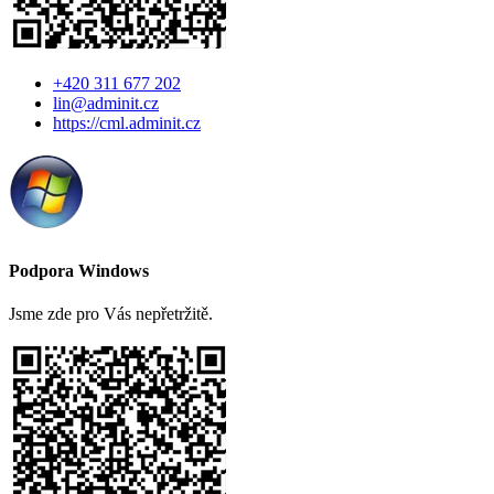
+420 311 677 202
lin@adminit.cz
https://cml.adminit.cz
Podpora Windows
Jsme zde pro Vás nepřetržitě.