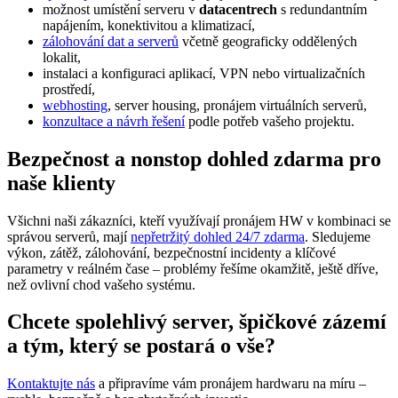
možnost umístění serveru v
datacentrech
s redundantním
napájením, konektivitou a klimatizací,
zálohování dat a serverů
včetně geograficky oddělených
lokalit,
instalaci a konfiguraci aplikací, VPN nebo virtualizačních
prostředí,
webhosting
, server housing, pronájem virtuálních serverů,
konzultace a návrh řešení
podle potřeb vašeho projektu.
Bezpečnost a nonstop dohled zdarma pro
naše klienty
Všichni naši zákazníci, kteří využívají pronájem HW v kombinaci se
správou serverů, mají
nepřetržitý dohled 24/7 zdarma
. Sledujeme
výkon, zátěž, zálohování, bezpečnostní incidenty a klíčové
parametry v reálném čase – problémy řešíme okamžitě, ještě dříve,
než ovlivní chod vašeho systému.
Chcete spolehlivý server, špičkové zázemí
a tým, který se postará o vše?
Kontaktujte nás
a připravíme vám pronájem hardwaru na míru –