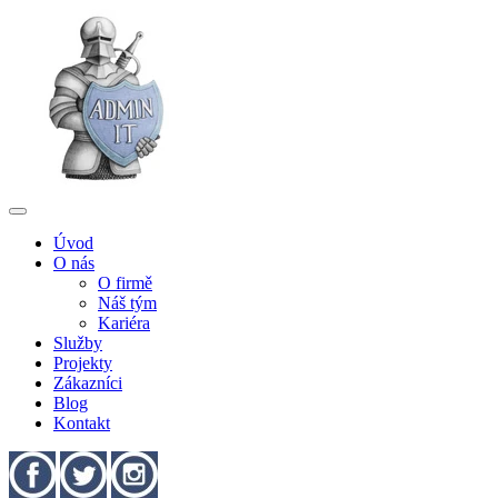
Úvod
O nás
O firmě
Náš tým
Kariéra
Služby
Projekty
Zákazníci
Blog
Kontakt