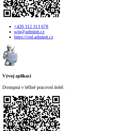
+420 312 313 678
win@adminit.cz
https://cml.adminit.cz
Vývoj aplikací
Dostupná v běžné pracovní době.