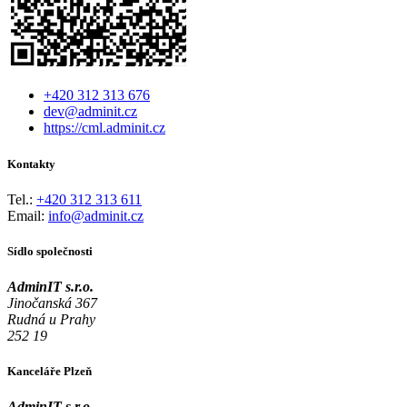
+420 312 313 676
dev@adminit.cz
https://cml.adminit.cz
Kontakty
Tel.:
+420 312 313 611
Email:
info@adminit.cz
Sídlo společnosti
AdminIT s.r.o.
Jinočanská 367
Rudná u Prahy
252 19
Kanceláře Plzeň
AdminIT s.r.o.