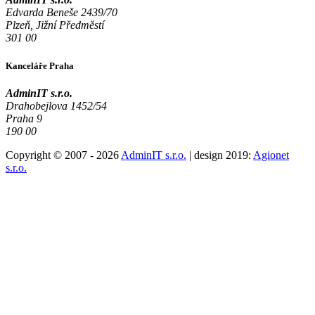
Edvarda Beneše 2439/70
Plzeň, Jižní Předměstí
301 00
Kanceláře Praha
AdminIT s.r.o.
Drahobejlova 1452/54
Praha 9
190 00
Copyright © 2007 - 2026
AdminIT s.r.o.
| design 2019:
Agionet
s.r.o.