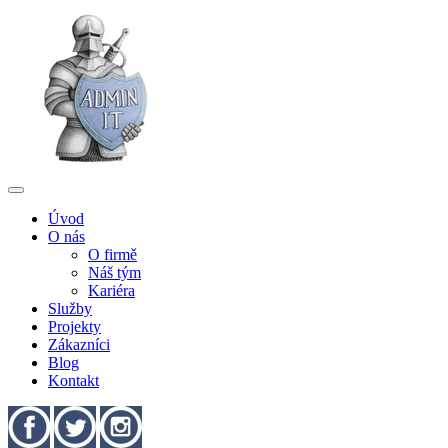
Úvod
O nás
O firmě
Náš tým
Kariéra
Služby
Projekty
Zákazníci
Blog
Kontakt