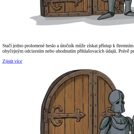
Stačí jedno prolomené heslo a útočník může získat přístup k firemn
obyčejným odcizením nebo uhodnutím přihlašovacích údajů. Právě pr
Zjistit více