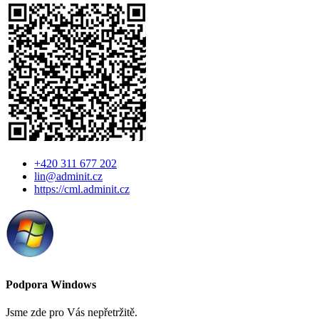
+420 311 677 202
lin@adminit.cz
https://cml.adminit.cz
Podpora Windows
Jsme zde pro Vás nepřetržitě.