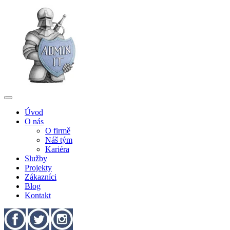
Úvod
O nás
O firmě
Náš tým
Kariéra
Služby
Projekty
Zákazníci
Blog
Kontakt