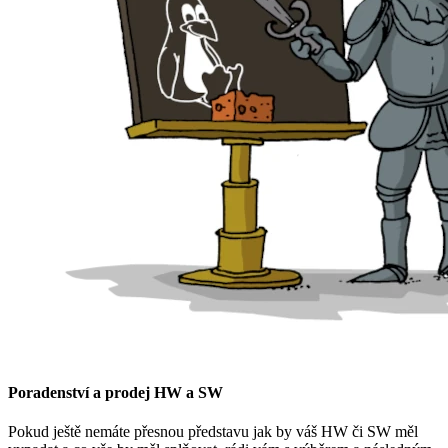
Poradenství a prodej HW a SW
Pokud ještě nemáte přesnou představu jak by váš HW či SW měl