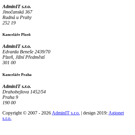
AdminIT s.r.o.
Jinočanská 367
Rudná u Prahy
252 19
Kanceláře Plzeň
AdminIT s.r.o.
Edvarda Beneše 2439/70
Plzeň, Jižní Předměstí
301 00
Kanceláře Praha
AdminIT s.r.o.
Drahobejlova 1452/54
Praha 9
190 00
Copyright © 2007 - 2026
AdminIT s.r.o.
| design 2019:
Agionet
s.r.o.