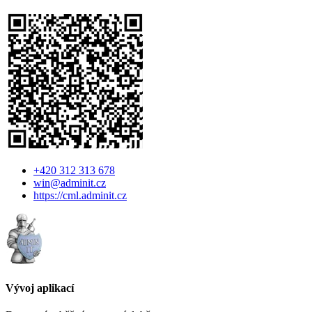
+420 312 313 678
win@adminit.cz
https://cml.adminit.cz
Vývoj aplikací