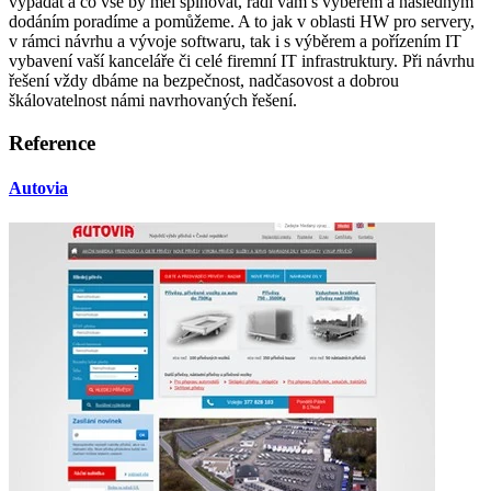
vypadat a co vše by měl splňovat, rádi vám s výběrem a následným
dodáním poradíme a pomůžeme. A to jak v oblasti HW pro servery,
v rámci návrhu a vývoje softwaru, tak i s výběrem a pořízením IT
vybavení vaší kanceláře či celé firemní IT infrastruktury. Při návrhu
řešení vždy dbáme na bezpečnost, nadčasovost a dobrou
škálovatelnost námi navrhovaných řešení.
Reference
Autovia