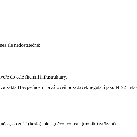
nes ale nedostatečné:
ře do celé firemní infrastruktury.
 za základ bezpečnosti – a zároveň požadavek regulací jako NIS2 ne
o, co zná“ (heslo), ale i „něco, co má“ (mobilní zařízení).