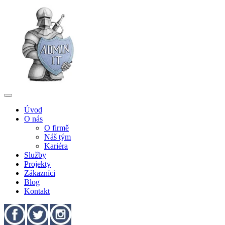
Úvod
O nás
O firmě
Náš tým
Kariéra
Služby
Projekty
Zákazníci
Blog
Kontakt