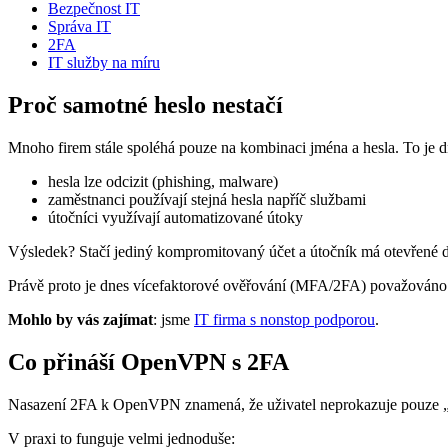
Bezpečnost IT
Správa IT
2FA
IT služby na míru
Proč samotné heslo nestačí
Mnoho firem stále spoléhá pouze na kombinaci jména a hesla. To je d
hesla lze odcizit (phishing, malware)
zaměstnanci používají stejná hesla napříč službami
útočníci využívají automatizované útoky
Výsledek? Stačí jediný kompromitovaný účet a útočník má otevřené dve
Právě proto je dnes vícefaktorové ověřování (MFA/2FA) považováno
Mohlo by vás zajímat
: jsme
IT firma s nonstop podporou
.
Co přináší OpenVPN s 2FA
Nasazení 2FA k OpenVPN znamená, že uživatel neprokazuje pouze „něc
V praxi to funguje velmi jednoduše: