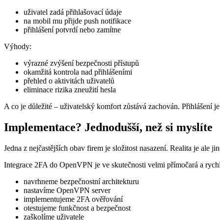
uživatel zadá přihlašovací údaje
na mobil mu přijde push notifikace
přihlášení potvrdí nebo zamítne
Výhody:
výrazné zvýšení bezpečnosti přístupů
okamžitá kontrola nad přihlášeními
přehled o aktivitách uživatelů
eliminace rizika zneužití hesla
A co je důležité – uživatelský komfort zůstává zachován. Přihlášení je 
Implementace? Jednodušší, než si myslíte
Jedna z nejčastějších obav firem je složitost nasazení. Realita je ale jin
Integrace 2FA do OpenVPN je ve skutečnosti velmi přímočará a rychl
navrhneme bezpečnostní architekturu
nastavíme OpenVPN server
implementujeme 2FA ověřování
otestujeme funkčnost a bezpečnost
zaškolíme uživatele