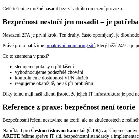
Celé řešení je možné nasadit bez zásadního omezení provozu.
Bezpečnost nestačí jen nasadit – je potřeba 
Nasazení 2FA je první krok. Ten druhý, často opomíjený, je dlouhod
Právě proto nabízíme
proaktivní monitoring sítí
, který běží 24/7 a je 
Co to znamená v praxi?
sledujeme pokusy o přihlášení
vyhodnocujeme podezřelé chování
kontrolujeme dostupnost VPN služeb
reagujeme okamžitě, ne až při problému
Díky tomu mají naši klienti jistotu, že jejich IT infrastruktura je pod 
Reference z praxe: bezpečnost není teorie
Bezpečnostní řešení nestavíme na teorii, ale na zkušenostech z reálné
Například pro
Českou tiskovou kancelář (ČTK)
zajišťujeme správu
ARETE
řešíme správu IT sítí, bezpečnostní standardy a implement