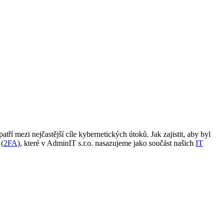
í mezi nejčastější cíle kybernetických útoků. Jak zajistit, aby byl
 (
2FA
), které v AdminIT s.r.o. nasazujeme jako součást našich
IT