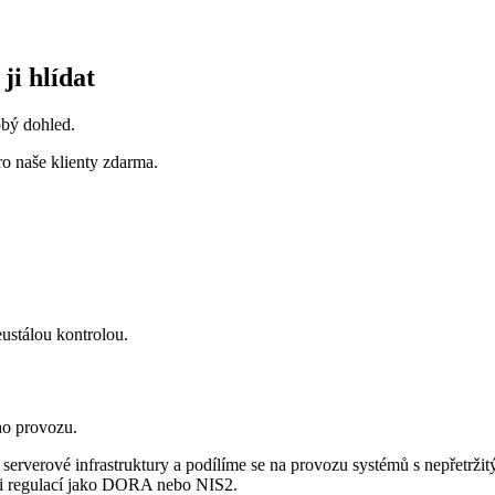
ji hlídat
obý dohled.
pro naše klienty zdarma.
neustálou kontrolou.
ho provozu.
 serverové infrastruktury a podílíme se na provozu systémů s nepřetrž
aci regulací jako DORA nebo NIS2.