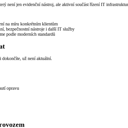
rý není jen evidenční nástroj, ale aktivní součást řízení IT infrastruktur
ní na míru konkrétním klientům
, bezpečnostní nástroje i další IT služby
níme podle moderních standardů
at
 dokončíte, už není aktuální.
nutí opravu
provozem