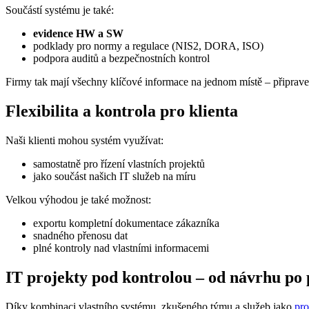
Součástí systému je také:
evidence HW a SW
podklady pro normy a regulace (NIS2, DORA, ISO)
podpora auditů a bezpečnostních kontrol
Firmy tak mají všechny klíčové informace na jednom místě – připrave
Flexibilita a kontrola pro klienta
Naši klienti mohou systém využívat:
samostatně pro řízení vlastních projektů
jako součást našich IT služeb na míru
Velkou výhodou je také možnost:
exportu kompletní dokumentace zákazníka
snadného přenosu dat
plné kontroly nad vlastními informacemi
IT projekty pod kontrolou – od návrhu po
Díky kombinaci vlastního systému, zkušeného týmu a služeb jako
pro