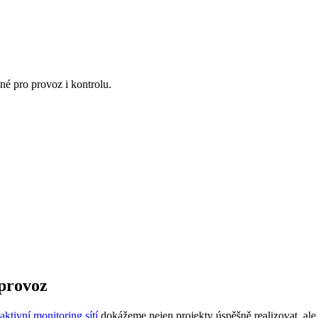
né pro provoz i kontrolu.
 provoz
aktivní monitoring sítí
dokážeme nejen projekty úspěšně realizovat, ale t