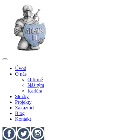
Úvod
O nás
O firmě
Náš tým
Kariéra
Služby
Projekty
Zákazníci
Blog
Kontakt