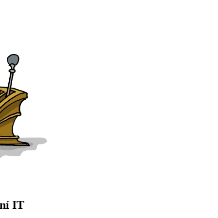
ní IT