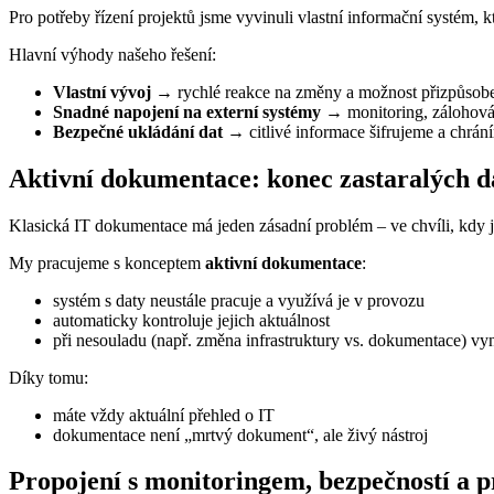
Pro potřeby řízení projektů jsme vyvinuli vlastní informační systém, kte
Hlavní výhody našeho řešení:
Vlastní vývoj
→ rychlé reakce na změny a možnost přizpůsobe
Snadné napojení na externí systémy
→ monitoring, zálohování
Bezpečné ukládání dat
→ citlivé informace šifrujeme a chrá
Aktivní dokumentace: konec zastaralých d
Klasická IT dokumentace má jeden zásadní problém – ve chvíli, kdy ji
My pracujeme s konceptem
aktivní dokumentace
:
systém s daty neustále pracuje a využívá je v provozu
automaticky kontroluje jejich aktuálnost
při nesouladu (např. změna infrastruktury vs. dokumentace) vy
Díky tomu:
máte vždy aktuální přehled o IT
dokumentace není „mrtvý dokument“, ale živý nástroj
Propojení s monitoringem, bezpečností a 