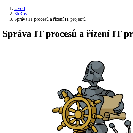
Úvod
Služby
Správa IT procesů a řízení IT projektů
Správa IT procesů a řízení IT p