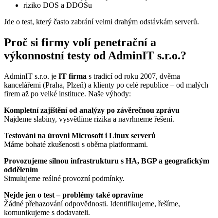
riziko DOS a DDOSu
Jde o test, který často zabrání velmi drahým odstávkám serverů.
Proč si firmy volí penetrační a
výkonnostní testy od AdminIT s.r.o.?
AdminIT s.r.o. je
IT firma
s tradicí od roku 2007, dvěma
kancelářemi (Praha, Plzeň) a klienty po celé republice – od malých
firem až po velké instituce. Naše výhody:
Kompletní zajištění od analýzy po závěrečnou zprávu
Najdeme slabiny, vysvětlíme rizika a navrhneme řešení.
Testování na úrovni Microsoft i Linux serverů
Máme bohaté zkušenosti s oběma platformami.
Provozujeme silnou infrastrukturu s HA, BGP a geografickým
oddělením
Simulujeme reálné provozní podmínky.
Nejde jen o test – problémy také opravíme
Žádné přehazování odpovědnosti. Identifikujeme, řešíme,
komunikujeme s dodavateli.