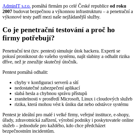
AdminIT s.r.o.
pomáhá firmám po celé České republice
od roku
2007
budovat bezpečnou a výkonnou infrastrukturu – a penetrační a
výkonové testy patří mezi naše nejžádanější služby.
Co je penetrační testování a proč ho
firmy potřebují?
Penetrační test (tzv. pentest) simuluje útok hackera. Experti se
pokusí proniknout do vašeho systému, najít slabiny a odhalit rizika
dříve, než je zneužije skutečný útočník.
Pentest pomáhá odhalit:
chyby v konfiguraci serverů a sítí
nedostatečné zabezpečení aplikací
slabá hesla a chybnou správu přístupů
zranitelnosti v prostředí Microsoft, Linux i cloudových služeb
rizika, která mohou vést k úniku dat nebo odstávce systému
Pentest je ideální pro malé i velké firmy, veřejné instituce, e-shopy,
úřady, zdravotnická zařízení, výrobní podniky i poskytovatele online
služeb – jednoduše pro každého, kdo chce předcházet
bezpečnostním incidentům.