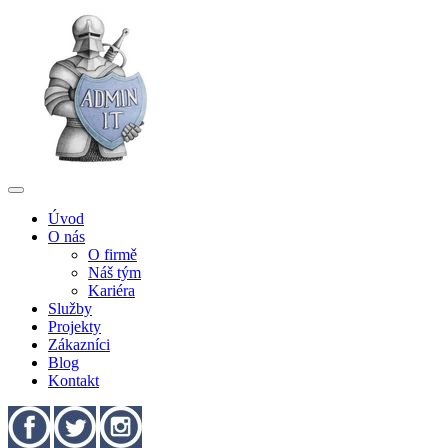
Úvod
O nás
O firmě
Náš tým
Kariéra
Služby
Projekty
Zákazníci
Blog
Kontakt