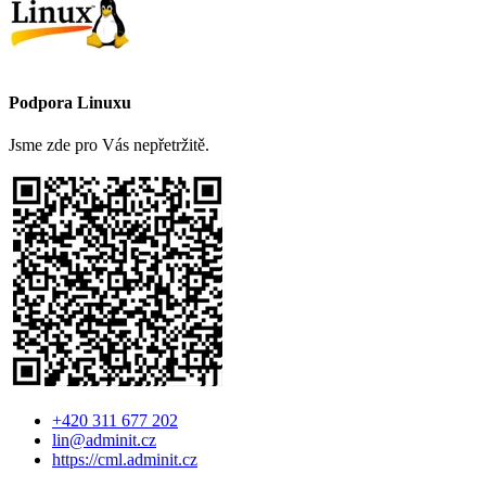
Podpora Linuxu
Jsme zde pro Vás nepřetržitě.
+420 311 677 202
lin@adminit.cz
https://cml.adminit.cz