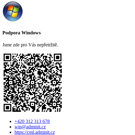
Podpora Windows
Jsme zde pro Vás nepřetržitě.
+420 312 313 678
win@adminit.cz
https://cml.adminit.cz