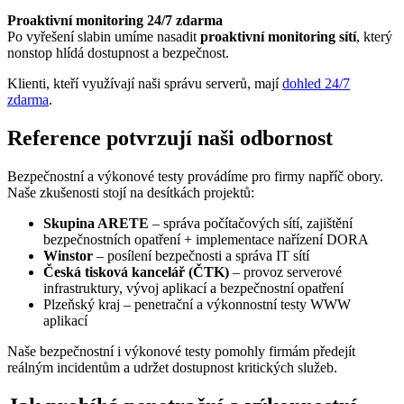
Proaktivní monitoring 24/7 zdarma
Po vyřešení slabin umíme nasadit
proaktivní monitoring sítí
, který
nonstop hlídá dostupnost a bezpečnost.
Klienti, kteří využívají naši správu serverů, mají
dohled 24/7
zdarma
.
Reference potvrzují naši odbornost
Bezpečnostní a výkonové testy provádíme pro firmy napříč obory.
Naše zkušenosti stojí na desítkách projektů:
Skupina ARETE
– správa počítačových sítí, zajištění
bezpečnostních opatření + implementace nařízení DORA
Winstor
– posílení bezpečnosti a správa IT sítí
Česká tisková kancelář (ČTK)
– provoz serverové
infrastruktury, vývoj aplikací a bezpečnostní opatření
Plzeňský kraj – penetrační a výkonnostní testy WWW
aplikací
Naše bezpečnostní i výkonové testy pomohly firmám předejít
reálným incidentům a udržet dostupnost kritických služeb.