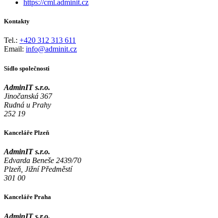
https://cml.adminit.cz
Kontakty
Tel.:
+420 312 313 611
Email:
info@adminit.cz
Sídlo společnosti
AdminIT s.r.o.
Jinočanská 367
Rudná u Prahy
252 19
Kanceláře Plzeň
AdminIT s.r.o.
Edvarda Beneše 2439/70
Plzeň, Jižní Předměstí
301 00
Kanceláře Praha
AdminIT s.r.o.